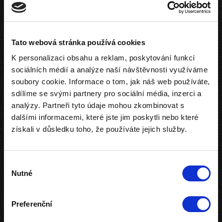
správný od konkrétních dveří? Nebaví vás těžká zátěž
spousty klíčů od všech dveří, branek a skříní? Stává se
vám, že když si chcete jeden den ulehčit, necháte doma
Tato webová stránka používá cookies
klíče od pracovní
K personalizaci obsahu a reklam, poskytování funkcí
sociálních médií a analýze naší návštěvnosti využíváme
soubory cookie. Informace o tom, jak náš web používáte,
sdílíme se svými partnery pro sociální média, inzerci a
analýzy. Partneři tyto údaje mohou zkombinovat s
dalšími informacemi, které jste jim poskytli nebo které
získali v důsledku toho, že používáte jejich služby.
Výběr
Nutné
souhlasu
Preferenční
komory, kam chodíte jednou za uherský rok, zafunguje