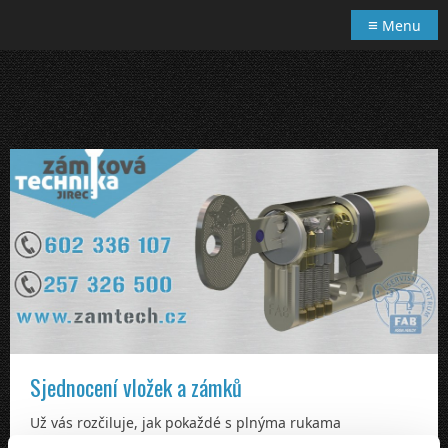
≡
Menu
Sjednocení vložek a zámků
Už vás rozčiluje, jak pokaždé s plnýma rukama
balancujete a hledáte v mohutném svazku klíčů ten