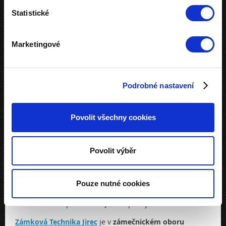
zákon schválnosti a vy trčíte před zamčenými dveřmi?
Statistické
Přestaňte se mračit a
kontaktujte nás
. Problém
s přemírou klíčů za vás bleskurychle vyřešíme.
Marketingové
Sjednotíme vložky a zámky na jeden SU klíč!
Společný uzávěr
Podrobné nastavení
Sjednocení vložek a zámků
je ideální
řešení pro rodinné
i firemní prostředí
.
Společný uzávěr
oceníte všude tam,
kde je mnoho uzamykatelných přístupů
, ať už na
Povolit všechny cookies
dveřích, oknech, nábytku, visacích zámcích nebo i
venkovních branách či mřížích.
Povolit výběr
Klíč, který otevře všechny dveře
Sjednocením zámků
vám umožníme zahodit všechny
Pouze nutné cookies
klíče a využívat
jeden jediný ke každému vstupu
. No
není to ideální představa? Je. Tak proč ji nezrealizovat?
Zámková Technika Jirec
je v
zámečnickém oboru